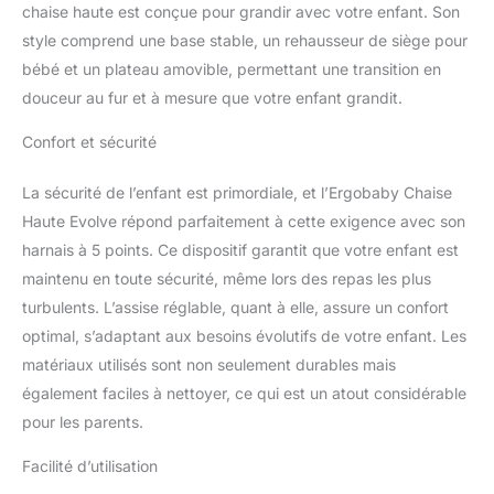
chaise haute est conçue pour grandir avec votre enfant. Son
pendant la croissance (à
partir d'environ 36 mois),
style comprend une base stable, un rehausseur de siège pour
tour d‘apprentissge
bébé et un plateau amovible, permettant une transition en
(mode 3, vendu
douceur au fur et à mesure que votre enfant grandit.
séparément) pour plus
d'interaction entre les
Confort et sécurité
parents et l'enfant
(environ 2 - 7 ans)
La sécurité de l’enfant est primordiale, et l’Ergobaby Chaise
STABLE ET PRATIQUE -
Le harnais 5 points
Haute Evolve répond parfaitement à cette exigence avec son
amovible assure un
harnais à 5 points. Ce dispositif garantit que votre enfant est
maintien sûr dans le
maintenu en toute sécurité, même lors des repas les plus
siège bébé. Le siège est
turbulents. L’assise réglable, quant à elle, assure un confort
réglable en hauteur pour
optimal, s’adaptant aux besoins évolutifs de votre enfant. Les
les enfants plus âgés et
peut être ajusté à deux
matériaux utilisés sont non seulement durables mais
hauteurs différentes
également faciles à nettoyer, ce qui est un atout considérable
MONTAGE FACILE - Le
pour les parents.
siège bébé et le dossier
se montent et se
Facilité d’utilisation
démontent facilement,