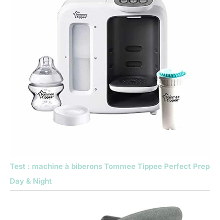
Test : machine à biberons Tommee Tippee Perfect Prep
Day & Night