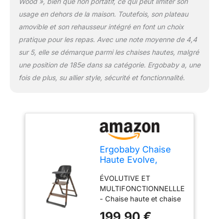
Wood », bien que non portatif, ce qui peut limiter son
se montent et se
démontent facilement,
usage en dehors de la maison. Toutefois, son plateau
sans outils. De plus, la
amovible et son rehausseur intégré en font un choix
chaise d'enfant peut être
pratique pour les repas. Avec une note moyenne de 4,4
pliée dans tous les
sur 5, elle se démarque parmi les chaises hautes, malgré
modes pour un gain de
place LIVRAISON - La
une position de 185e dans sa catégorie. Ergobaby a, une
base de la chaise haute,
fois de plus, su allier style, sécurité et fonctionnalité.
y compris le dossier et le
siège réglable + le siège
bébé, y compris le
plateau, sont inclus dans
le set. La tour
d‘apprentissage + la
marche de la tour
Ergobaby Chaise
d'apprentissage sont
Haute Evolve,
vendus séparément
Chaise haute
ÉVOLUTIVE ET
ergonomique pour
MULTIFONCTIONNELLLE
bébés Évolutive à
- Chaise haute et chaise
partir de 6 mois,
pour jeunes enfants en
Chaise haute pour
199,90 €