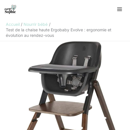
Aller
R
au
e
contenu
c
Accueil
Nourrir bébé
h
Test de la chaise haute Ergobaby Evolve : ergonomie et
évolution au rendez-vous
e
r
c
h
e
r