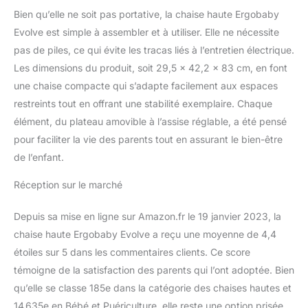
sans outils. De plus, la
Bien qu’elle ne soit pas portative, la chaise haute Ergobaby
chaise d'enfant peut être
pliée dans tous les
Evolve est simple à assembler et à utiliser. Elle ne nécessite
modes pour un gain de
pas de piles, ce qui évite les tracas liés à l’entretien électrique.
place LIVRAISON - La
Les dimensions du produit, soit 29,5 x 42,2 x 83 cm, en font
base de la chaise haute,
une chaise compacte qui s’adapte facilement aux espaces
y compris le dossier et le
restreints tout en offrant une stabilité exemplaire. Chaque
siège réglable + le siège
bébé, y compris le
élément, du plateau amovible à l’assise réglable, a été pensé
plateau, sont inclus dans
pour faciliter la vie des parents tout en assurant le bien-être
le set. La tour
de l’enfant.
d‘apprentissage + la
marche de la tour
Réception sur le marché
d'apprentissage sont
vendus séparément
Depuis sa mise en ligne sur Amazon.fr le 19 janvier 2023, la
chaise haute Ergobaby Evolve a reçu une moyenne de 4,4
étoiles sur 5 dans les commentaires clients. Ce score
témoigne de la satisfaction des parents qui l’ont adoptée. Bien
qu’elle se classe 185e dans la catégorie des chaises hautes et
14 635e en Bébé et Puériculture, elle reste une option prisée