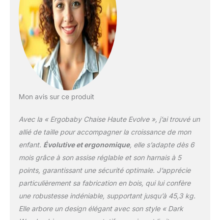
jeunes enfants (mode 2)
pour plus de flexibilité
pendant la croissance (à
partir d'environ 36 mois),
tour d‘apprentissge
(mode 3, vendu
séparément) pour plus
d'interaction entre les
parents et l'enfant
Mon avis sur ce produit
(environ 2 - 7 ans)
STABLE ET PRATIQUE -
Avec la « Ergobaby Chaise Haute Evolve », j’ai trouvé un
Le harnais 5 points
amovible assure un
allié de taille pour accompagner la croissance de mon
maintien sûr dans le
enfant.
Évolutive et ergonomique
, elle s’adapte dès 6
siège bébé. Le siège est
mois grâce à son assise réglable et son harnais à 5
réglable en hauteur pour
points, garantissant une sécurité optimale. J’apprécie
les enfants plus âgés et
peut être ajusté à deux
particulièrement sa fabrication en bois, qui lui confère
hauteurs différentes
une robustesse indéniable, supportant jusqu’à 45,3 kg.
MONTAGE FACILE - Le
Elle arbore un design élégant avec son style « Dark
siège bébé et le dossier