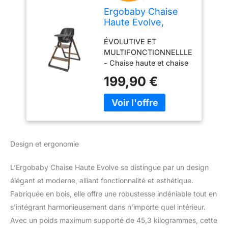
Ergobaby Chaise
Haute Evolve,
Chaise haute
ÉVOLUTIVE ET
ergonomique pour
MULTIFONCTIONNELLLE
bébés Évolutive à
- Chaise haute et chaise
partir de 6 mois,
pour jeunes enfants en
Chaise haute pour
199,90 €
un. Avec 2 modes
bébés avec harnais
différents, la chaise haute
à 5 points, pour
combinée dispose d'une
enfants avec assise
longue durée d'utilisation
réglable, Dark Wood
et grandit avec l'enfant
de 6 mois à 7 ans
Design et ergonomie
environ LONGUE DURÉE
D‘UTILISATION - Mode
L’Ergobaby Chaise Haute Evolve se distingue par un design
chaise haute (mode 1)
pour une assise
élégant et moderne, alliant fonctionnalité et esthétique.
confortable du bébé (6-
Fabriquée en bois, elle offre une robustesse indéniable tout en
36 mois), chaise pour
s’intégrant harmonieusement dans n’importe quel intérieur.
jeunes enfants (mode 2)
Avec un poids maximum supporté de 45,3 kilogrammes, cette
pour plus de flexibilité