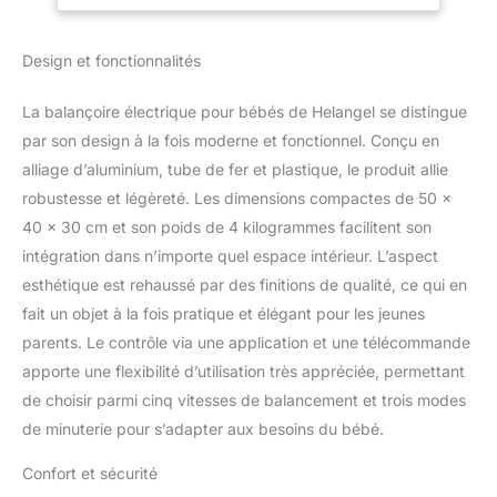
votre téléphone portable
les nouveau-nés de
et contrôler la balançoire
0 à 6 mois, garçons
Design et fonctionnalités
à distance en vous
et filles
connectant au 'BT-
BABY2', utiliser la
La balançoire électrique pour bébés de Helangel se distingue
télécommande incluse
par son design à la fois moderne et fonctionnel. Conçu en
dans une portée de 0-
alliage d’aluminium, tube de fer et plastique, le produit allie
16,4ft/0-5m.
robustesse et légèreté. Les dimensions compactes de 50 x
40 x 30 cm et son poids de 4 kilogrammes facilitent son
intégration dans n’importe quel espace intérieur. L’aspect
esthétique est rehaussé par des finitions de qualité, ce qui en
fait un objet à la fois pratique et élégant pour les jeunes
parents. Le contrôle via une application et une télécommande
apporte une flexibilité d’utilisation très appréciée, permettant
de choisir parmi cinq vitesses de balancement et trois modes
de minuterie pour s’adapter aux besoins du bébé.
Confort et sécurité