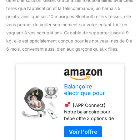
offre une solution idéale. Grâce à ses fonctionnalités avancées
telles que l’application et la télécommande, un harnais 5
points, ainsi que ses 10 musiques Bluetooth et 5 vitesses, elle
vous permet de veiller sereinement sur votre enfant tout en
vaquant à vos occupations. Capable de supporter jusqu’à 9
kg, elle est spécialement conçue pour les nouveau-nés de 0 à
6 mois, convenant aussi bien aux garçons qu’aux filles.
Balançoire
électrique pour
bébés, avec
【APP Connect】
application et
Notre balançoire pour
télécommande,
bébé offre 3 options de
harnais 5 points, 10
contrôle pratiques. Vous
musiques Bluetooth
pouvez télécharger
et 5 vitesses,
l'application gratuite sur
supporte 9 kg pour