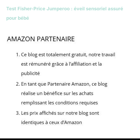
Test Fisher-Price Jumperoo : éveil sensoriel assuré
pour bébé