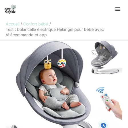
Aller
R
au
e
contenu
c
Accueil
Confort bébé
h
Test : balancelle électrique Helangel pour bébé avec
télécommande et app
e
r
c
h
e
r