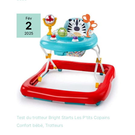
Fév
2
2025
Test du trotteur Bright Starts Les P’tits Copains
Confort bébé
,
Trotteurs