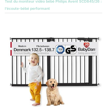
Test du moniteur vidéo bébé Philips Avent SCD845/26 :
l’écoute-bébé performant