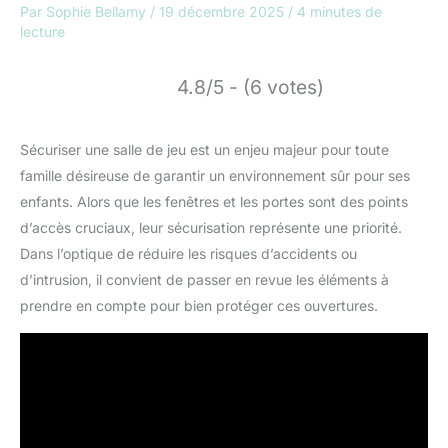
Par
Sophie Bellamy
/
19 décembre 2025
/
4 minutes de
lecture
4.8/5 - (6 votes)
Sécuriser une salle de jeu est un enjeu majeur pour toute
famille désireuse de garantir un environnement sûr pour ses
enfants. Alors que les fenêtres et les portes sont des points
d’accès cruciaux, leur sécurisation représente une priorité.
Dans l’optique de réduire les risques d’accidents ou
d’intrusion, il convient de passer en revue les éléments à
prendre en compte pour bien protéger ces ouvertures.