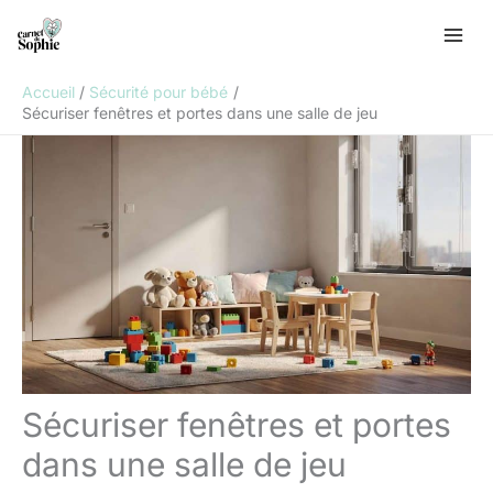
Aller
R
au
e
contenu
c
Accueil
Sécurité pour bébé
h
Sécuriser fenêtres et portes dans une salle de jeu
e
r
c
h
e
r
Sécuriser fenêtres et portes
dans une salle de jeu