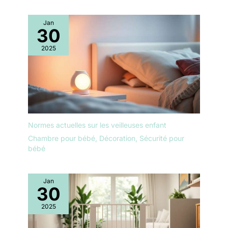
Jan
30
2025
Normes actuelles sur les veilleuses enfant
Chambre pour bébé
,
Décoration
,
Sécurité pour
bébé
Jan
30
2025