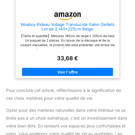
n'importe quel décor de la
pièce.MIULEE peut répondre à
vos besoins en matière de
décoration intérieure. Conseil :
Lavable en machine ou à la
Woaboy Rideau Voilage Translucide Salon Oeillets
main. Repassez et séchez à
Lot de 2 140x225cm Beige
basse température. Ne pas
blanchir. Si vous avez des
【Taille et quantité】Mesures 140cm de large x 225cm de haut.
questions, nous sommes
Un paquet de 2 pièces. En raison de la découpe et de la
toujours à votre disposition pour
couture manuelles, le produit réel peut présenter une erreur de
un service des plus
1 à 2 cm. 【Matériau unique】Ce rideau décoratif est fabriqué
professionnels.
en lin et en polyester, il est lisse et léger. Une transparence
33,68 €
suffisante permet la circulation de l'air et un bon éclairage, tout
en offrant un espace personnel. 【Design contemporain】
Facile à installer et à retirer pour son design simple. Ces
rideaux sont multifonctionnels, non seulement une belle
décoration de salon, mais aussi une séparation entre nos
pièces. 【Utilisations larges】Convient à différents endroits,
notamment dans la chambre à coucher, le salon, le bureau, la
Pour conclure cet article, réfléchissons à la signification de
chambre à coucher, etc. En raison de la différence d'éclairage
et d'angle, la couleur peut être un peu différente de celle de la
ces choix matières pour votre qualité de vie.
photo. 【Instructions de lavage 】Facile à nettoyer. Lavable à la
main ou en machine à l'eau froide. Repassez ou nettoyez à sec
à basse température. Ne pas blanchir.
Opter pour des matières naturelles dans votre intérieur ne se
limite pas à un choix esthétique, c’est un investissement dans
votre bien-être. En rendant vos espaces plus confortables et
sains, vous améliorez votre qualité de vie au quotidien. Les