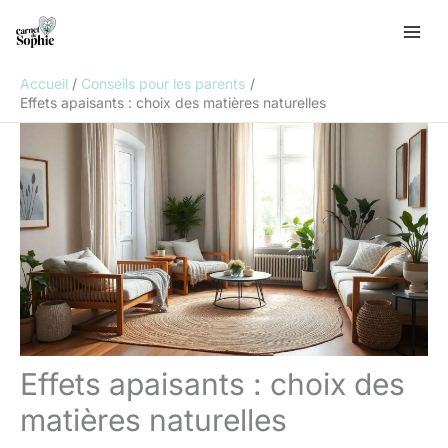
Aller
R
au
e
contenu
c
Accueil
Conseils pour les parents
h
Effets apaisants : choix des matières naturelles
e
r
c
h
e
r
Effets apaisants : choix des
matières naturelles