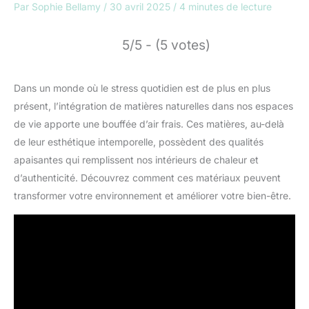
Par
Sophie Bellamy
/
30 avril 2025
/
4 minutes de lecture
5/5 - (5 votes)
Dans un monde où le stress quotidien est de plus en plus
présent, l’intégration de matières naturelles dans nos espaces
de vie apporte une bouffée d’air frais. Ces matières, au-delà
de leur esthétique intemporelle, possèdent des qualités
apaisantes qui remplissent nos intérieurs de chaleur et
d’authenticité. Découvrez comment ces matériaux peuvent
transformer votre environnement et améliorer votre bien-être.