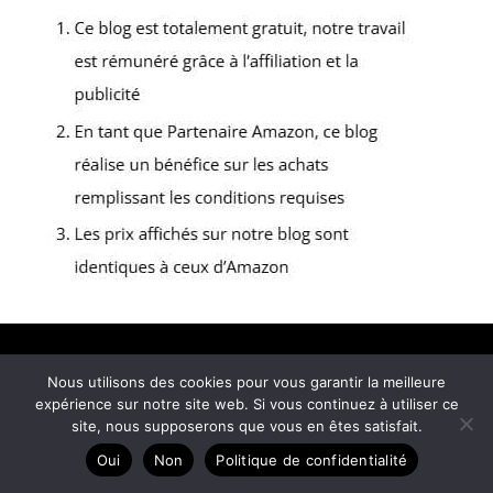
Copyright © 2026 Carnet de Sophie - Partenaire Amazon
Nous utilisons des cookies pour vous garantir la meilleure
A propos
expérience sur notre site web. Si vous continuez à utiliser ce
site, nous supposerons que vous en êtes satisfait.
Contact
Oui
Non
Politique de confidentialité
Plan du site
Mentions légales