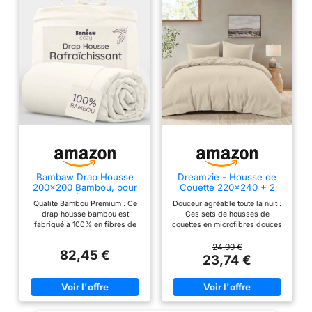
Bambaw Drap Housse
Dreamzie - Housse de
200x200 Bambou, pour
Couette 220x240 + 2
Matelas Épais Jusqu’à
Taies Oreiller 50x70 cm
Qualité Bambou Premium : Ce
Douceur agréable toute la nuit :
35cm, Literie Anti
drap housse bambou est
Ces sets de housses de
Acarien et
fabriqué à 100% en fibres de
couettes en microfibres douces
Hypoallergénique, Linge
bambou Tanboocel, sans
enveloppent le corps, légers et
de Lit Bambou Durable,
mélange ni synthétique, pour
confortables, pour un sommeil
24,99 €
Drap Housse Anti
82,45 €
vous offrir tous les bienfaits
agréable toute l’année.
23,74 €
Transpiration, Certifié
naturels du bambou. Nos draps
Changement simplifié : Grâce à
Oeko-Tex (Ivoire)
bambou sont certifiés FSC et
la fermeture éclair et aux 4
OEKO-TEX Standard 100 pour
attaches coins, les parures de
une qualité irréprochable.
lit restent en place et se
Douceur Exceptionnelle :
changent facilement, sans