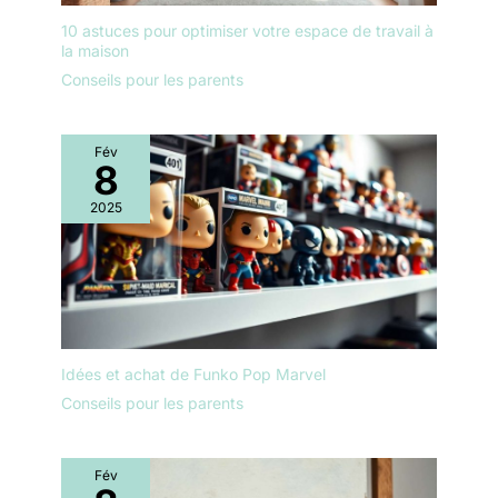
10 astuces pour optimiser votre espace de travail à
la maison
Conseils pour les parents
Fév
8
2025
Idées et achat de Funko Pop Marvel
Conseils pour les parents
Fév