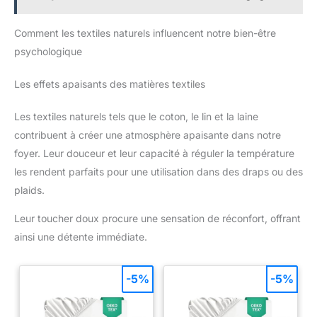
spécial pour une livraison en toute sécurité. Une qualité
sont un atout pour votre design
supérieure livrée directement à la porte du destinataire.
intérieur Emplacement : un
Commande dès maintenant le lot de 8 plantes surprises et
éclairage indirect lumineux et
Comment les textiles naturels influencent notre bien-être
profite d’un air frais chez toi !
une humidité élevée sont les
psychologique
meilleures conditions pour ce
grand palmier. Ce véritable
palmier peut tolérer un peu de
Les effets apaisants des matières textiles
lumière directe du soleil, mais
évitez la lumière directe du
soleil intense. Veillez à ce que
Les textiles naturels tels que le coton, le lin et la laine
les plantes vertes ne soient pas
exposées à des changements
contribuent à créer une atmosphère apaisante dans notre
brusques de température ou à
des courants d'air froids
foyer. Leur douceur et leur capacité à réguler la température
les rendent parfaits pour une utilisation dans des draps ou des
plaids.
Leur toucher doux procure une sensation de réconfort, offrant
ainsi une détente immédiate.
-5%
-5%