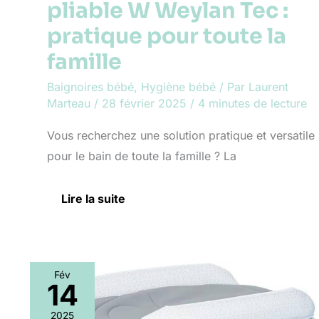
pliable W Weylan Tec :
la
famille
pratique pour toute la
famille
Baignoires bébé
,
Hygiène bébé
/ Par
Laurent
Marteau
/
28 février 2025
/
4 minutes de lecture
Vous recherchez une solution pratique et versatile
pour le bain de toute la famille ? La
Lire la suite
Fév
14
Test
de
2025
la