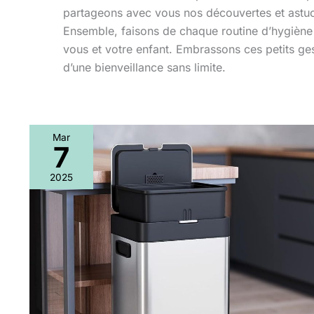
partageons avec vous nos découvertes et astu
Ensemble, faisons de chaque routine d’hygiène 
vous et votre enfant. Embrassons ces petits ges
d’une bienveillance sans limite.
Mar
7
Test
poubelle
2025
GarveeHome
34
l
double
compartiments