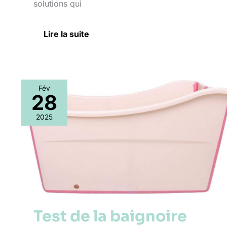
solutions qui
Lire la suite
Fév
28
Test
de
2025
la
baignoire
pliable
W
Weylan
Tec
:
pratique
pour
Test de la baignoire
toute