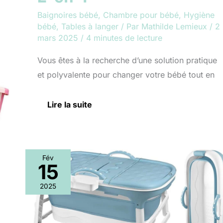
Baignoires bébé
,
Chambre pour bébé
,
Hygiène
bébé
,
Tables à langer
/ Par
Mathilde Lemieux
/
2
mars 2025
/
4 minutes de lecture
Vous êtes à la recherche d’une solution pratique
et polyvalente pour changer votre bébé tout en
Lire la suite
Fév
15
Test
de
2025
la
baignoire
pliable
ACXIN