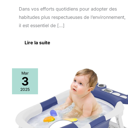
Dans vos efforts quotidiens pour adopter des
habitudes plus respectueuses de l’environnement,
il est essentiel de […]
Lire la suite
Mar
3
Test
de
2025
la
baignoire
pour
bébé
SolDazz