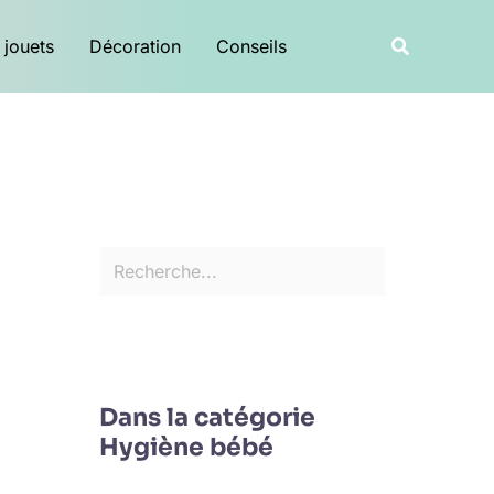
R
Recherche
 jouets
Décoration
Conseils
e
c
h
e
r
c
h
e
r
Dans la catégorie
Hygiène bébé