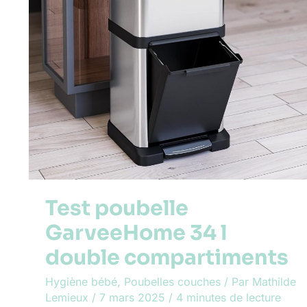
Test poubelle
GarveeHome 34 l
double compartiments
Hygiène bébé
,
Poubelles couches
/ Par
Mathilde
Lemieux
/
7 mars 2025
/
4 minutes de lecture