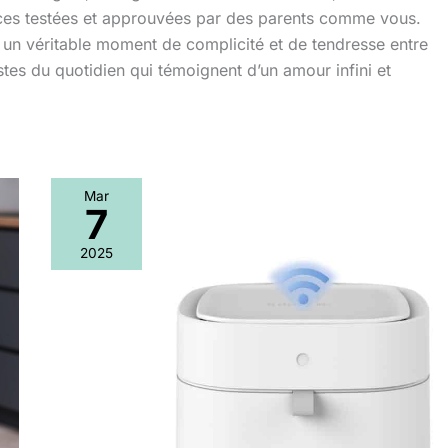
ces testées et approuvées par des parents comme vous.
un véritable moment de complicité et de tendresse entre
tes du quotidien qui témoignent d’un amour infini et
Mar
7
Test
de
2025
la
poubelle
automatique
IntreLife
10L
:
innovation
sans
contact