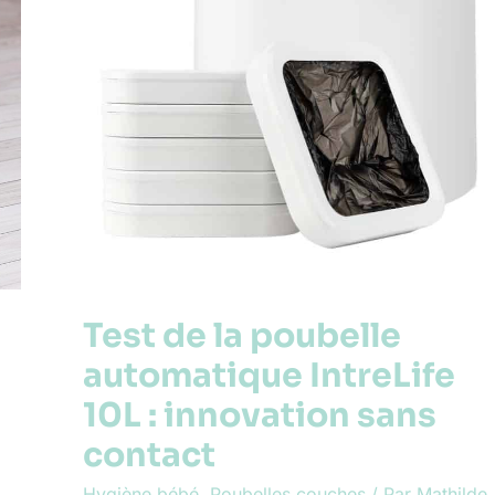
Test de la poubelle
automatique IntreLife
10L : innovation sans
contact
Hygiène bébé
,
Poubelles couches
/ Par
Mathilde