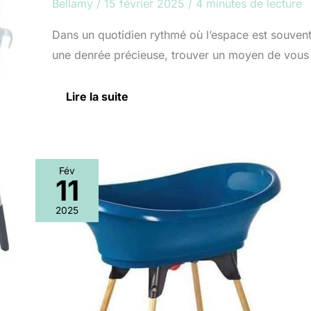
Bellamy
/
15 février 2025
/
4 minutes de lecture
Dans un quotidien rythmé où l’espace est souven
une denrée précieuse, trouver un moyen de vous
Lire la suite
Fév
11
Test
du
2025
pack
baignoire
bébé
Thermobaby
Vasco
5
en