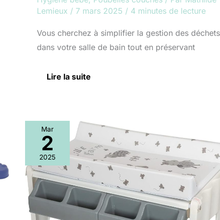
Lemieux
/
7 mars 2025
/
4 minutes de lecture
Vous cherchez à simplifier la gestion des déchets
dans votre salle de bain tout en préservant
Lire la suite
Mar
2
Test
:
2025
table
à
langer
et
baignoire
ib