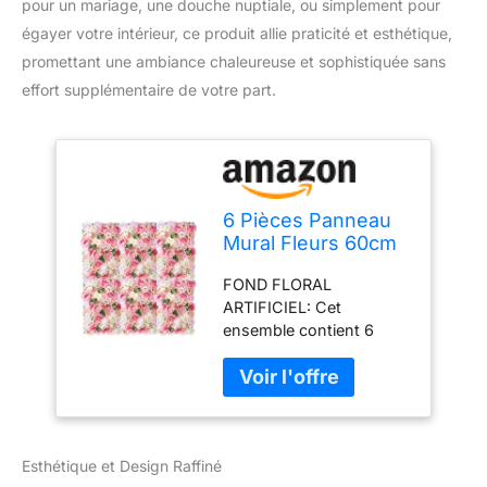
pour un mariage, une douche nuptiale, ou simplement pour
égayer votre intérieur, ce produit allie praticité et esthétique,
promettant une ambiance chaleureuse et sophistiquée sans
effort supplémentaire de votre part.
6 Pièces Panneau
Mural Fleurs 60cm
X 40cm Blanc Rose
FOND FLORAL
Faux Roses Fleur
ARTIFICIEL: Cet
Artificielle Toile
ensemble contient 6
Fond Floral, Toile
panneaux de fleurs roses
Fond Mur Fleurs
d'aspect réaliste (60cm
pour la Fête
de longueur x 40cm de
Mariage Douche
hauteur), pour la toile de
Nuptiale Bébé
fond de mariage, les
Douche Décoration
Esthétique et Design Raffiné
décorations de
Maison Noël