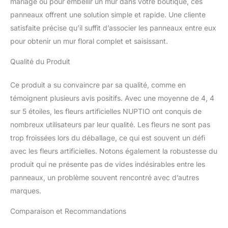
mariage ou pour embellir un mur dans votre boutique, ces
longue durée. FACILE À
panneaux offrent une solution simple et rapide. Une cliente
BRICOLAGE: En ce qui
satisfaite précise qu’il suffit d’associer les panneaux entre eux
concerne les amateurs
de bricolage, le mur floral
pour obtenir un mur floral complet et saisissant.
peut vous fournir plus
Qualité du Produit
d'idées pour réaliser de
magnifiques œuvres. J'ai
adoré la facilité avec
Ce produit a su convaincre par sa qualité, comme en
laquelle il est possible de
témoignent plusieurs avis positifs. Avec une moyenne de 4, 4
manipuler le panneau de
sur 5 étoiles, les fleurs artificielles NUPTIO ont conquis de
fleurs pour obtenir le
nombreux utilisateurs par leur qualité. Les fleurs ne sont pas
résultat souhaité. Tout ce
dont vous avez besoin
trop froissées lors du déballage, ce qui est souvent un défi
est une paire de ciseaux
avec les fleurs artificielles. Notons également la robustesse du
et votre imagination.
produit qui ne présente pas de vides indésirables entre les
Allons-y! FACILE À
panneaux, un problème souvent rencontré avec d’autres
ASSEMBLER: Chaque
toile de fond de mur de
marques.
fleurs artificielles est
Comparaison et Recommandations
équipée de liens à
glissière et de clous sans