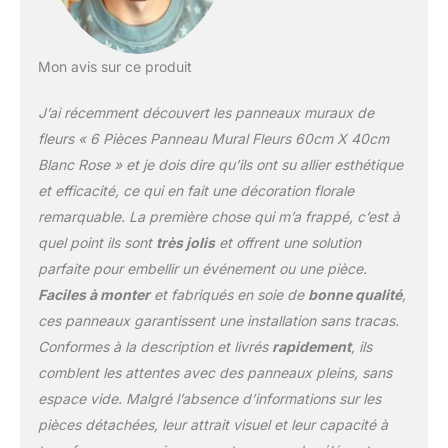
toxique attaché par une
base en plastique plus
durable et facile à
nettoyer. Avec une
Mon avis sur ce produit
saturation élevée des
couleurs, il simule la
J’ai récemment découvert les panneaux muraux de
sensation de vraies
fleurs « 6 Pièces Panneau Mural Fleurs 60cm X 40cm
roses. Grâce à leur
Blanc Rose » et je dois dire qu’ils ont su allier esthétique
caractère artificiel, nous
et efficacité, ce qui en fait une décoration florale
n'avons pas à nous
soucier de leurs soins de
remarquable. La première chose qui m’a frappé, c’est à
longue durée. FACILE À
quel point ils sont
très jolis
et offrent une solution
BRICOLAGE: En ce qui
parfaite pour embellir un événement ou une pièce.
concerne les amateurs
Faciles à monter
et fabriqués en soie de
bonne qualité
,
de bricolage, le mur floral
peut vous fournir plus
ces panneaux garantissent une installation sans tracas.
d'idées pour réaliser de
Conformes à la description et livrés
rapidement
, ils
magnifiques œuvres. J'ai
comblent les attentes avec des panneaux pleins, sans
adoré la facilité avec
espace vide. Malgré l’absence d’informations sur les
laquelle il est possible de
manipuler le panneau de
pièces détachées, leur attrait visuel et leur capacité à
fleurs pour obtenir le