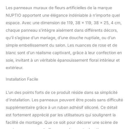
quinceanera ou
l'affichage de la Saint-
Les panneaux muraux de fleurs artificielles de la marque
Valentin. Élégant et
NUPTIO apportent une élégance indéniable à n’importe quel
magnifique pour la
espace. Avec une dimension de 119, 38 x 119, 38 x 25, 4 cm,
décoration de fleurs de
chaque panneau s’intègre aisément dans différents décors,
fond de centres de table
de mariage. MATÉRIAU
qu’il s’agisse d’un mariage, d’une douche nuptiale, ou d’un
DE HAUTE QUALITÉ:
simple embellissement du salon. Les nuances de rose et de
Ces murs de fond de
blanc sont d’un réalisme captivant, grâce à leur confection en
fleurs sont faits de
soie, invitant à un véritable épanouissement floral intérieur et
polyester doux non
toxique attaché par une
extérieur.
base en plastique plus
Installation Facile
durable et facile à
nettoyer. Avec une
saturation élevée des
L’un des points forts de ce produit réside dans sa simplicité
couleurs, il simule la
d’installation. Les panneaux peuvent être posés sans difficulté
sensation de vraies
supplémentaire grâce à un ruban adhésif siliconé. Ce détail
roses. Grâce à leur
est fortement apprécié par les utilisateurs qui soulignent la
caractère artificiel, nous
n'avons pas à nous
facilité de montage. Que ce soit pour décorer une scène de
soucier de leurs soins de