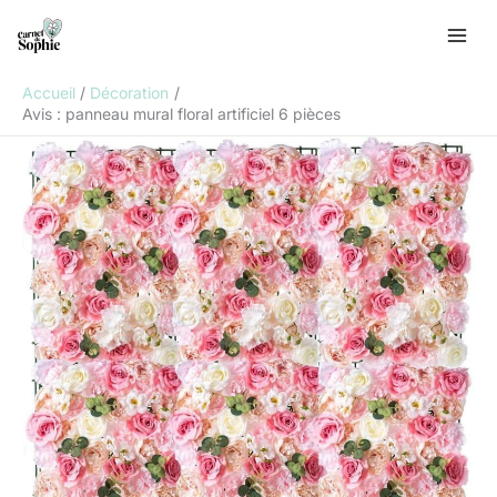
Aller
R
au
e
contenu
c
Accueil
Décoration
h
Avis : panneau mural floral artificiel 6 pièces
e
r
c
h
e
r