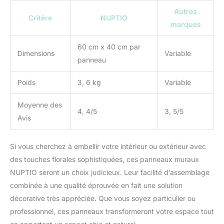
trace. Il est très facile
Autres
d'encadrer le mur de
Critère
NUPTIO
marques
fleurs roses
individuellement. Il peut
60 cm x 40 cm par
être attaché à n'importe
Dimensions
Variable
quel support mural à
panneau
fleurs. Utilisez cette toile
de fond de mur de roses
Poids
3, 6 kg
Variable
pour décorer un faux
mur de fleurs et tout le
Moyenne des
monde les
4, 4/5
3, 5/5
Avis
complimentera.
MULTIFONCTIONNEL:
Nos panneaux muraux
Si vous cherchez à embellir votre intérieur ou extérieur avec
décoratifs sont parfaits
des touches florales sophistiquées, ces panneaux muraux
pour la toile de fond de
NUPTIO seront un choix judicieux. Leur facilité d’assemblage
douche nuptiale, les
décorations de fête de
combinée à une qualité éprouvée en fait une solution
fleurs, les décorations de
décorative très appréciée. Que vous soyez particulier ou
fleurs de mariage, les
professionnel, ces panneaux transformeront votre espace tout
décorations florales, les