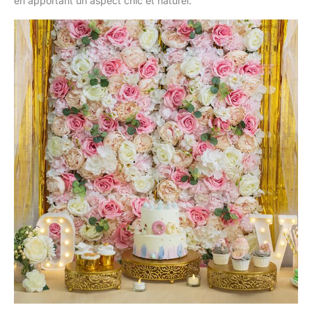
en apportant un aspect chic et naturel.
décorations d'allée de
mariage, la décoration de
chambre de bébé.
Convient pour une
utilisation intérieure et
extérieure, créant une
ambiance conviviale.