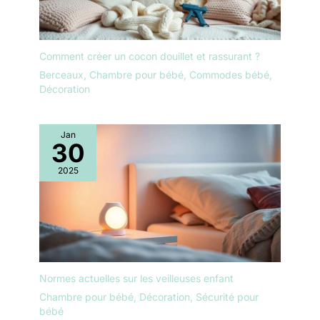
Comment créer un cocon douillet et rassurant ?
Berceaux
,
Chambre pour bébé
,
Commodes bébé
,
Décoration
Jan
30
2025
Normes actuelles sur les veilleuses enfant
Chambre pour bébé
,
Décoration
,
Sécurité pour
bébé